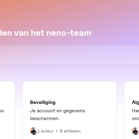
den van het neno-team
Beveiliging
Al
ns
Je account en gegevens
Ha
beschermen.
on
1 auteur
8 artikelen