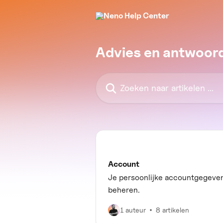
Naar de hoofdinhoud
Advies en antwoor
Zoeken naar artikelen ...
Account
Je persoonlijke accountgegeve
beheren.
1 auteur
8 artikelen